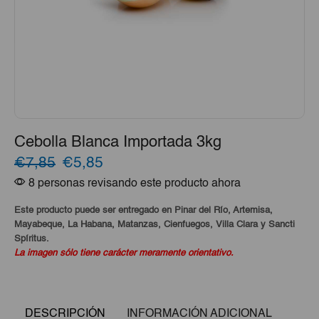
Cebolla Blanca Importada 3kg
El
El
€7,85
€5,85
8 personas revisando este producto ahora
precio
precio
original
actual
Este producto puede ser entregado en Pinar del Río, Artemisa,
Mayabeque, La Habana, Matanzas, Cienfuegos, Villa Clara y Sancti
era:
es:
Spíritus.
La imagen sólo tiene carácter meramente orientativo.
€7,85.
€5,85.
DESCRIPCIÓN
INFORMACIÓN ADICIONAL