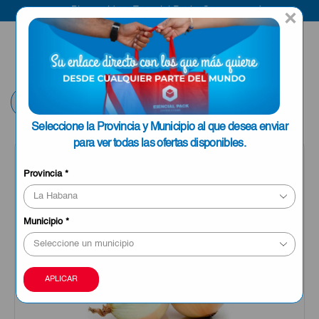
Bienvenido a Esencial Pack
Compra aquí
×
ENVIAR A LA
0
HABANA
Volver
Seleccione la Provincia y Municipio al que desea enviar
para ver todas las ofertas disponibles.
OFERTA
Provincia
*
Municipio
*
APLICAR