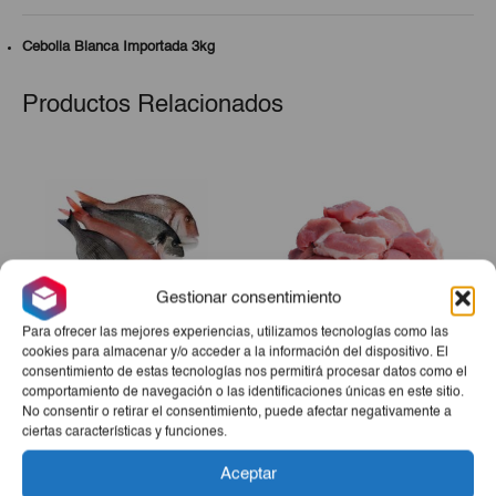
Cebolla Blanca Importada 3kg
Productos Relacionados
Gestionar consentimiento
Para ofrecer las mejores experiencias, utilizamos tecnologías como las
cookies para almacenar y/o acceder a la información del dispositivo. El
consentimiento de estas tecnologías nos permitirá procesar datos como el
Pescado De Mar (Jurel,
Carne De Cerdo Troceada
comportamiento de navegación o las identificaciones únicas en este sitio.
Pargo, Merluza, Perro O
3Lb
No consentir o retirar el consentimiento, puede afectar negativamente a
Bonito) 10lb
ciertas características y funciones.
€20,00
€8,60
Aceptar
-
+
-
+