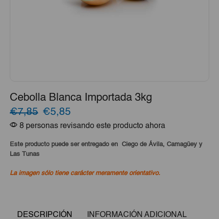
Cebolla Blanca Importada 3kg
El
El
€7,85
€5,85
8 personas revisando este producto ahora
precio
precio
original
actual
Este producto puede ser entregado en Ciego de Ávila, Camagüey y
Las Tunas
era:
es:
La imagen sólo tiene carácter meramente orientativo.
€7,85.
€5,85.
DESCRIPCIÓN
INFORMACIÓN ADICIONAL