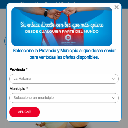
Bienvenido a Esencial Pack
Compra aquí
×
ENVIAR A LA
0
HABANA
Volver
Seleccione la Provincia y Municipio al que desea enviar
para ver todas las ofertas disponibles.
OFERTA
Provincia
*
Municipio
*
APLICAR