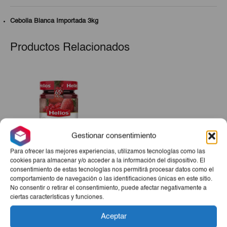
Cebolla Blanca Importada 3kg
Productos Relacionados
Gestionar consentimiento
Para ofrecer las mejores experiencias, utilizamos tecnologías como las
cookies para almacenar y/o acceder a la información del dispositivo. El
consentimiento de estas tecnologías nos permitirá procesar datos como el
Mermelada Extra Fresa Y
comportamiento de navegación o las identificaciones únicas en este sitio.
Arándano Helios 340g
No consentir o retirar el consentimiento, puede afectar negativamente a
€2,85
ciertas características y funciones.
-
+
Aceptar