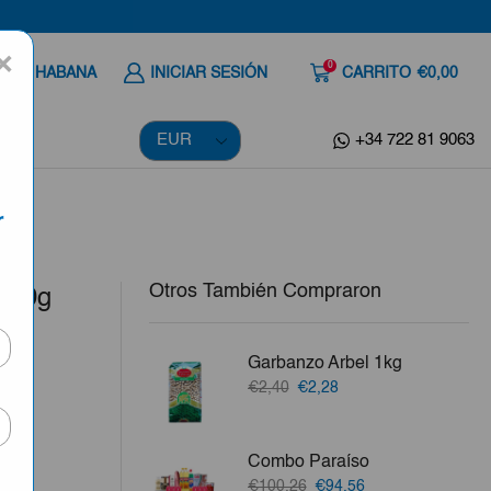
×
0
 A LA HABANA
INICIAR SESIÓN
CARRITO
€0,00
+34 722 81 9063
r
Otros También Compraron
 250g
Garbanzo Arbel 1kg
El
El
€2,40
€2,28
precio
precio
ila,
original
actual
era:
es:
Combo Paraíso
€2,40.
€2,28.
vo.
El
El
€100,26
€94,56