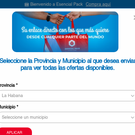
Bienvenido a Esencial Pack
Compra aquí
ENVIAR
SEARCH
INPUT
ONTACTO
Seleccione la Provincia y Municipio al que desea envia
para ver todas las ofertas disponibles.
Café Molido Mezcla Candelas
rovincia
*
€3,30
6 personas revisando este producto ahora
unicipio
*
Este producto puede ser entregado en Ciego de Áv
Camagüey y Las Tunas
La imagen sólo tiene carácter meramente orientati
APLICAR