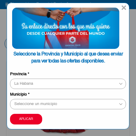
Bienvenido a Esencial Pack
Compra aquí
B
×
ENVIAR A LA
0
HABANA
Volver
Seleccione la Provincia y Municipio al que desea enviar
para ver todas las ofertas disponibles.
OFERTA
Provincia
*
Municipio
*
APLICAR