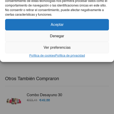
consentimiento de estas tecnologías nos permitirá procesar datos como el
comportamiento de navegación o las identificaciones únicas en este sitio.
No consentir o retirar el consentimiento, puede afectar negativamente a
ciertas características y funciones.
Aceptar
Refresco Gaseado Santa
Boliche De Cerdo 5Lb
Denegar
COLA 6ud
€3,40
€14,05
Ver preferencias
-
+
-
+
Política de cookies
Política de privacidad
Otros También Compraron
Combo Desayuno 30
El
El
€53,41
€49,88
precio
precio
original
actual
era:
es: