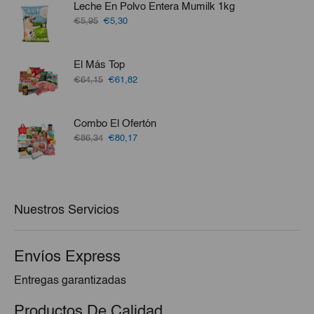
Leche En Polvo Entera Mumilk 1kg
€53,41.
€49,88.
El
El
€5,95
€5,30
precio
precio
original
actual
era:
es:
El Más Top
€5,95.
€5,30.
El
El
€64,15
€61,82
precio
precio
original
actual
era:
es:
Combo El Ofertón
€64,15.
€61,82.
El
El
€86,34
€80,17
precio
precio
original
actual
era:
es:
€86,34.
€80,17.
Nuestros Servicios
Envíos Express
Entregas garantizadas
Productos De Calidad