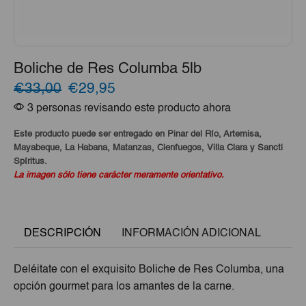
Boliche de Res Columba 5lb
El
El
€33,00
€29,95
3 personas revisando este producto ahora
precio
precio
original
actual
Este producto puede ser entregado en Pinar del Río, Artemisa,
Mayabeque, La Habana, Matanzas, Cienfuegos, Villa Clara y Sancti
era:
es:
Spíritus.
La imagen sólo tiene carácter meramente orientativo.
€33,00.
€29,95.
DESCRIPCIÓN
INFORMACIÓN ADICIONAL
Deléitate con el exquisito Boliche de Res Columba, una
opción gourmet para los amantes de la carne.