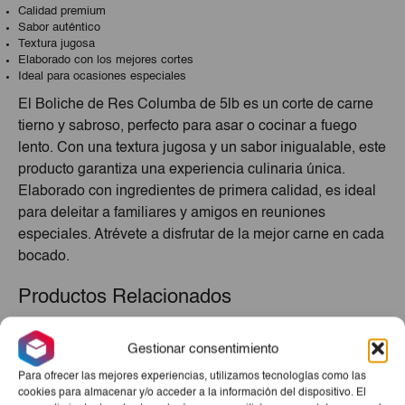
Calidad premium
Sabor auténtico
Textura jugosa
Elaborado con los mejores cortes
Ideal para ocasiones especiales
El Boliche de Res Columba de 5lb es un corte de carne
tierno y sabroso, perfecto para asar o cocinar a fuego
lento. Con una textura jugosa y un sabor inigualable, este
producto garantiza una experiencia culinaria única.
Elaborado con ingredientes de primera calidad, es ideal
para deleitar a familiares y amigos en reuniones
especiales. Atrévete a disfrutar de la mejor carne en cada
bocado.
Productos Relacionados
Gestionar consentimiento
Para ofrecer las mejores experiencias, utilizamos tecnologías como las
cookies para almacenar y/o acceder a la información del dispositivo. El