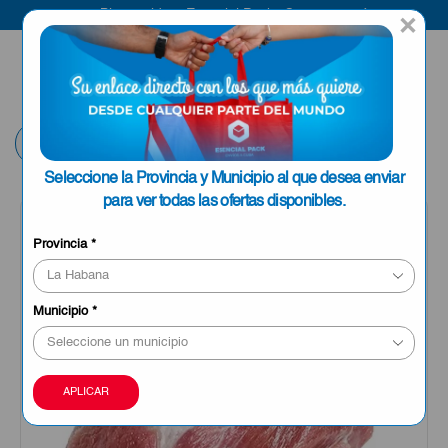
Bienvenido a Esencial Pack
Compra aquí
×
ENVIAR A LA
0
HABANA
Volver
Seleccione la Provincia y Municipio al que desea enviar
para ver todas las ofertas disponibles.
OFERTA
Provincia
*
Municipio
*
APLICAR