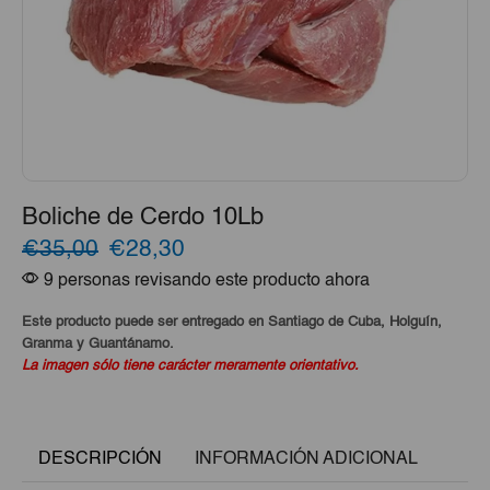
Boliche de Cerdo 10Lb
El
El
€35,00
€28,30
9 personas revisando este producto ahora
precio
precio
original
actual
Este producto puede ser entregado en Santiago de Cuba, Holguín,
Granma y Guantánamo.
era:
es:
La imagen sólo tiene carácter meramente orientativo.
€35,00.
€28,30.
DESCRIPCIÓN
INFORMACIÓN ADICIONAL