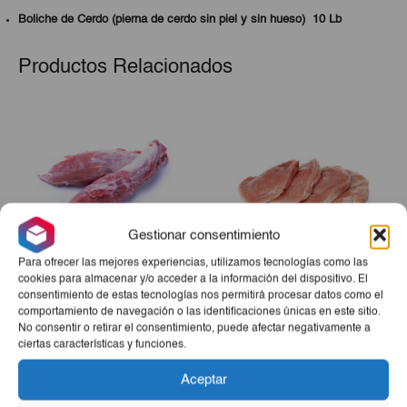
Boliche de Cerdo (pierna de cerdo sin piel y sin hueso) 10 Lb
Productos Relacionados
Gestionar consentimiento
Para ofrecer las mejores experiencias, utilizamos tecnologías como las
cookies para almacenar y/o acceder a la información del dispositivo. El
Solomillo De Cerdo 3 A
Bistec De Cerdo 3Lb
consentimiento de estas tecnologías nos permitirá procesar datos como el
3.5Lb
comportamiento de navegación o las identificaciones únicas en este sitio.
No consentir o retirar el consentimiento, puede afectar negativamente a
€9,90
€8,65
ciertas características y funciones.
-
+
-
+
Aceptar