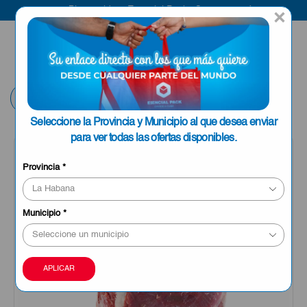
Bienvenido a Esencial Pack
Compra aquí
×
ENVIAR A LA
0
HABANA
Volver
Seleccione la Provincia y Municipio al que desea enviar
para ver todas las ofertas disponibles.
Provincia
*
Municipio
*
APLICAR