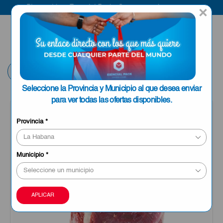
Bienvenido a Esencial Pack
Compra aquí
×
ENVIAR A LA
0
HABANA
Volver
Seleccione la Provincia y Municipio al que desea enviar
para ver todas las ofertas disponibles.
OFERTA
Provincia
*
Municipio
*
APLICAR