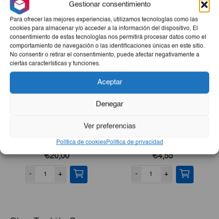
Gestionar consentimiento
Productos Relacionados
Para ofrecer las mejores experiencias, utilizamos tecnologías como las
cookies para almacenar y/o acceder a la información del dispositivo. El
consentimiento de estas tecnologías nos permitirá procesar datos como el
comportamiento de navegación o las identificaciones únicas en este sitio.
No consentir o retirar el consentimiento, puede afectar negativamente a
ciertas características y funciones.
Aceptar
Denegar
Ver preferencias
Pescado De Mar (Jurel,
Manteca De Cerdo Para
Pargo, Merluza, Perro O
Freír 2Lb
Política de cookies
Política de privacidad
Bonito) 10lb
€20,00
€4,55
-
+
-
+