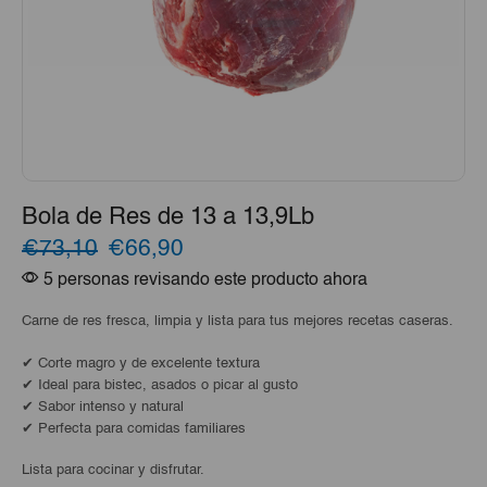
Bola de Res de 13 a 13,9Lb
El
El
€73,10
€66,90
5 personas revisando este producto ahora
precio
precio
original
actual
Carne de res fresca, limpia y lista para tus mejores recetas caseras.
era:
es:
✔ Corte magro y de excelente textura
✔ Ideal para bistec, asados o picar al gusto
€73,10.
€66,90.
✔ Sabor intenso y natural
✔ Perfecta para comidas familiares
Lista para cocinar y disfrutar.