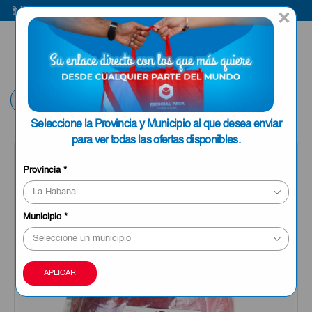
Bienvenido a Esencial Pack
Compra aquí
Bi
×
ENVIAR A LA
0
HABANA
Volver
Seleccione la Provincia y Municipio al que desea enviar
para ver todas las ofertas disponibles.
Provincia
*
Municipio
*
APLICAR