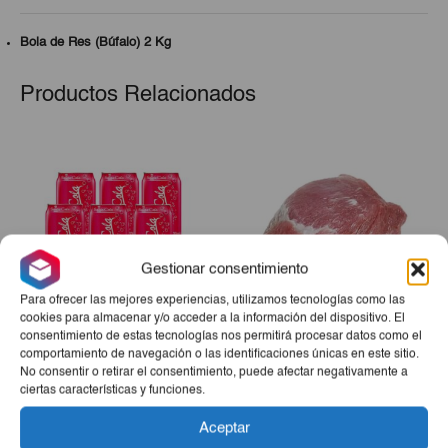
Bola de Res (Búfalo) 2 Kg
Productos Relacionados
Gestionar consentimiento
Para ofrecer las mejores experiencias, utilizamos tecnologías como las
cookies para almacenar y/o acceder a la información del dispositivo. El
consentimiento de estas tecnologías nos permitirá procesar datos como el
Refresco Gaseado Santa
Boliche De Cerdo 10Lb
comportamiento de navegación o las identificaciones únicas en este sitio.
COLA 6ud
No consentir o retirar el consentimiento, puede afectar negativamente a
ciertas características y funciones.
€3,40
€27,65
Aceptar
-
+
-
+