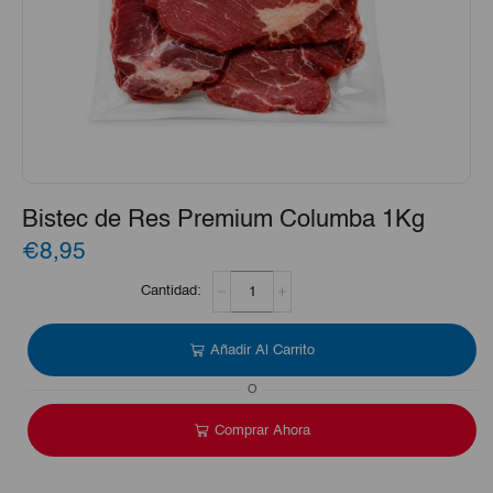
Bistec de Res Premium Columba 1Kg
€8,95
Bistec
de
Res
Premium
Añadir Al Carrito
Columba
1Kg
O
cantidad
Comprar Ahora