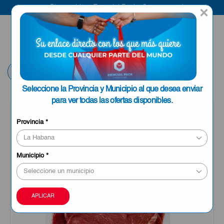
Bienvenido a Esencial Pack
Compra aquí
×
ENVIAR A LA
0
HABANA
Volver
Seleccione la Provincia y Municipio al que desea enviar
para ver todas las ofertas disponibles.
Provincia
*
Municipio
*
APLICAR