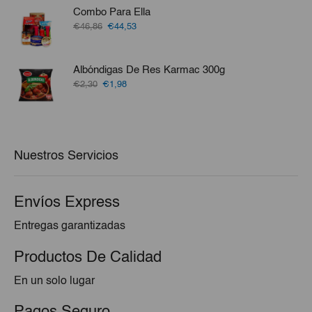
era:
es:
Combo Para Ella
€0,46.
€0,39.
El
El
€46,86
€44,53
precio
precio
original
actual
era:
es:
Albóndigas De Res Karmac 300g
€46,86.
€44,53.
El
El
€2,30
€1,98
precio
precio
original
actual
era:
es:
€2,30.
€1,98.
Nuestros Servicios
Envíos Express
Entregas garantizadas
Productos De Calidad
En un solo lugar