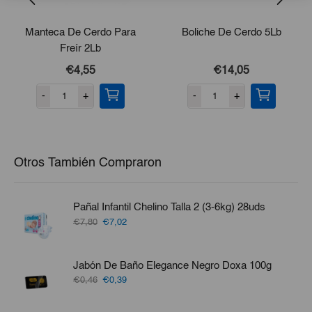
Manteca De Cerdo Para
Boliche De Cerdo 5Lb
Freír 2Lb
€4,55
€14,05
-
+
-
+
Otros También Compraron
Pañal Infantil Chelino Talla 2 (3-6kg) 28uds
El
El
€7,80
€7,02
precio
precio
original
actual
era:
es:
Jabón De Baño Elegance Negro Doxa 100g
€7,80.
€7,02.
El
El
€0,46
€0,39
precio
precio
original
actual