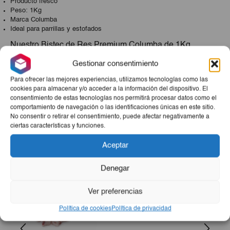
Producto fresco
Peso: 1Kg
Marca Columba
Ideal para parrillas y estofados
Nuestro Bistec de Res Premium Columba de 1Kg
proviene de ganado seleccionado para garantizar la
Gestionar consentimiento
máxima calidad. Su sabor y jugosidad lo hacen ideal
Para ofrecer las mejores experiencias, utilizamos tecnologías como las
para diversas preparaciones culinarias. Ya sea para una
cookies para almacenar y/o acceder a la información del dispositivo. El
parrillada familiar o un estofado, este bistec de res será el
consentimiento de estas tecnologías nos permitirá procesar datos como el
protagonista de tus platos.
comportamiento de navegación o las identificaciones únicas en este sitio.
No consentir o retirar el consentimiento, puede afectar negativamente a
ciertas características y funciones.
Productos Relacionados
Aceptar
Denegar
Ver preferencias
Política de cookies
Política de privacidad