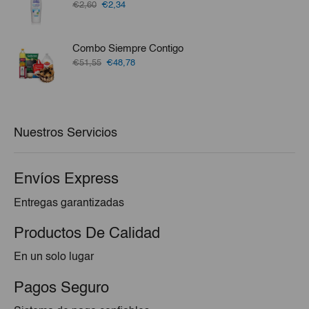
El
El
€2,60
€2,34
precio
precio
original
actual
era:
es:
Combo Siempre Contigo
€2,60.
€2,34.
El
El
€51,55
€48,78
precio
precio
original
actual
era:
es:
€51,55.
€48,78.
Nuestros Servicios
Envíos Express
Entregas garantizadas
Productos De Calidad
En un solo lugar
Pagos Seguro