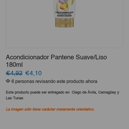
Acondicionador Pantene Suave/Liso
180ml
El
El
€4,92
€4,10
6 personas revisando este producto ahora
precio
precio
original
actual
Este producto puede ser entregado en Ciego de Ávila, Camagüey y
Las Tunas
era:
es:
La imagen sólo tiene carácter meramente orientativo.
€4,92.
€4,10.