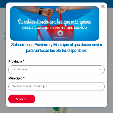
Bienvenido a Esencial Pack
Compra aquí
×
ENVIAR A LA
0
HABANA
Volver
Seleccione la Provincia y Municipio al que desea enviar
para ver todas las ofertas disponibles.
OFERTA
Provincia
*
Municipio
*
APLICAR