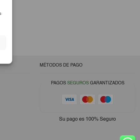
s
MÉTODOS DE PAGO
PAGOS
SEGUROS
GARANTIZADOS
Su pago es
100% Seguro