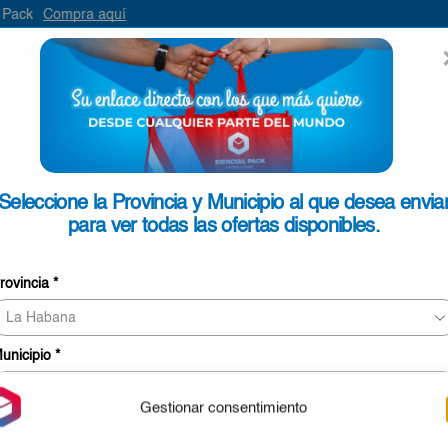
mpra aquí
ENVIAR
SEARCH
INPUT
ONTACTO
Seleccione la Provincia y Municipio al que desea envia
para ver todas las ofertas disponibles.
rovincia
*
NO SE ENCONTRARON
unicipio
*
Revise la ortografía o busque nuevamente co
Gestionar consentimiento
Volver A La
APLICAR
Tienda