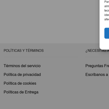
Par
alm
tec
ide
afe
POLÍTICAS Y TÉRMINOS
¿NECESITAS 
Términos del servicio
Preguntas Fr
Política de privacidad
Escríbanos 
Política de cookies
Políticas de Entrega