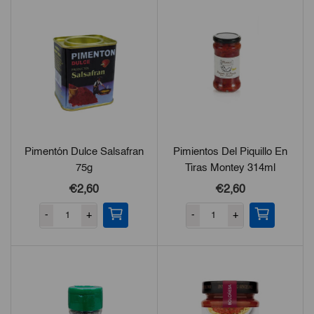
Pimentón Dulce Salsafran
Pimientos Del Piquillo En
75g
Tiras Montey 314ml
€2,60
€2,60
-
+
-
+