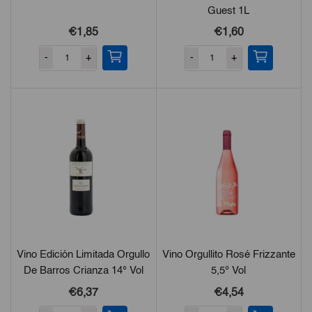
Guest 1L
€1,85
€1,60
-
+
-
+
Vino Edición Limitada Orgullo
Vino Orgullito Rosé Frizzante
De Barros Crianza 14° Vol
5,5° Vol
€6,37
€4,54