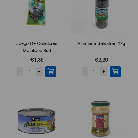
Juego De Coladores
Albahaca Salsafrán 17g
Metálicos 3ud
€1,35
€2,20
-
+
-
+