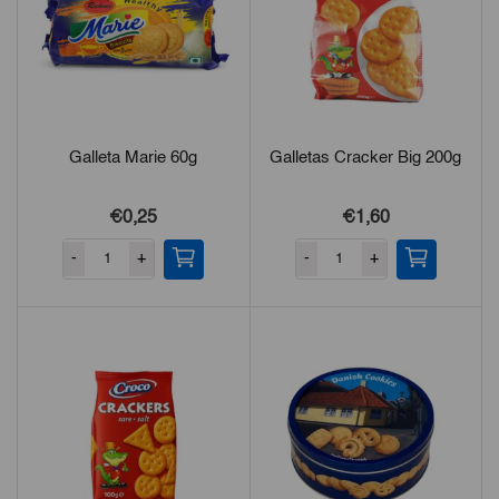
Galleta Marie 60g
Galletas Cracker Big 200g
€0,25
€1,60
-
+
-
+