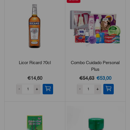
OFERTA
Licor Ricard 70cl
Combo Cuidado Personal
Plus
El
El
€14,60
€54,63
€53,00
precio
precio
-
+
-
+
original
actual
era:
es:
€54,63.
€53,00.