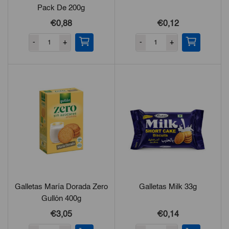
Pack De 200g
€0,88
€0,12
-
+
-
+
Galletas María Dorada Zero
Galletas Milk 33g
Gullón 400g
€3,05
€0,14