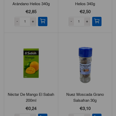
Arándano Helios 340g
Helios 340g
€2,85
€2,50
-
+
-
+
Néctar De Mango El Sabah
Nuez Moscada Grano
200ml
Salsafran 30g
€0,24
€3,10