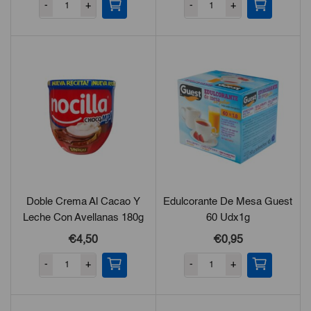
-
+
-
+
Doble Crema Al Cacao Y
Edulcorante De Mesa Guest
Leche Con Avellanas 180g
60 Udx1g
€4,50
€0,95
-
+
-
+