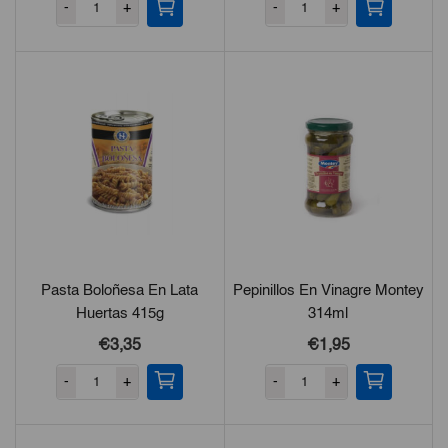
-
+
-
+
Pasta Boloñesa En Lata
Pepinillos En Vinagre Montey
Huertas 415g
314ml
€3,35
€1,95
-
+
-
+