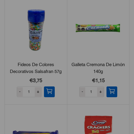
Fideos De Colores
Galleta Cremona De Limón
Decorativos Salsafran 57g
140g
€3,75
€1,15
-
+
-
+