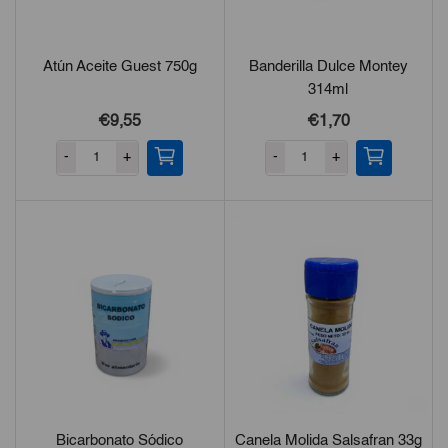
Atún Aceite Guest 750g
Banderilla Dulce Montey
314ml
€9,55
€1,70
-
+
-
+
Bicarbonato Sódico
Canela Molida Salsafran 33g