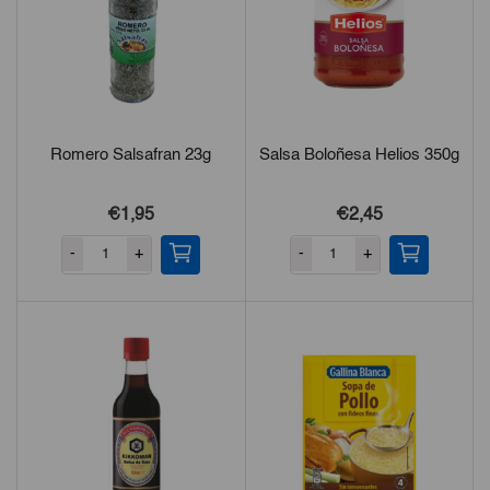
Romero Salsafran 23g
Salsa Boloñesa Helios 350g
€1,95
€2,45
-
+
-
+