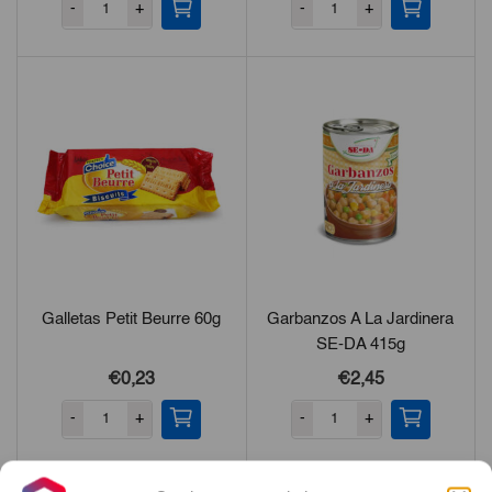
-
+
-
+
Galletas Petit Beurre 60g
Garbanzos A La Jardinera
SE-DA 415g
€0,23
€2,45
-
+
-
+