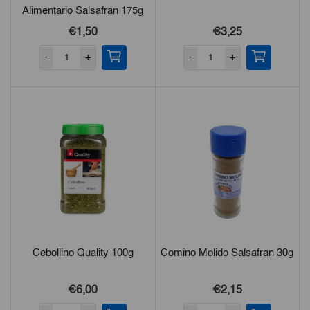
Alimentario Salsafran 175g
€1,50
€3,25
-
+
-
+
Cebollino Quality 100g
Comino Molido Salsafran 30g
€6,00
€2,15