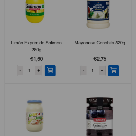
Limón Exprimido Solimon
Mayonesa Conchita 520g
280g
€1,60
€2,75
-
+
-
+