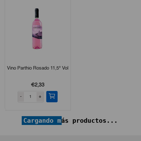
Vino Parthio Rosado 11,5° Vol
Vino Parthio Tinto 14° Vol
€2,33
€
2,33
-
+
-
+