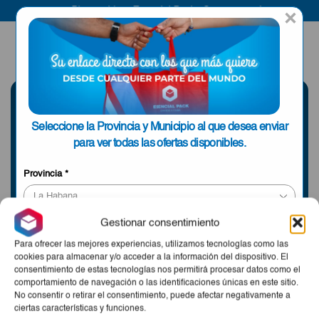
Bienvenido a Esencial Pack
Compra aquí
×
ENVIAR A LA
0
HABANA
SELECCIONE UNA
Seleccione la Provincia y Municipio al que desea enviar
PROVINCIA
para ver todas las ofertas disponibles.
Provincia
*
Información sobre envíos y tiempos de entrega
Municipio
*
Gestionar consentimiento
Para ofrecer las mejores experiencias, utilizamos tecnologías como las
cookies para almacenar y/o acceder a la información del dispositivo. El
consentimiento de estas tecnologías nos permitirá procesar datos como el
Products
APLICAR
comportamiento de navegación o las identificaciones únicas en este sitio.
per
No consentir o retirar el consentimiento, puede afectar negativamente a
page
ciertas características y funciones.