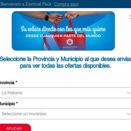
o a Esencial Pack
Compra aquí
ENVIAR
SEARCH
INPUT
ONTACTO
Seleccione la Provincia y Municipio al que desea envia
para ver todas las ofertas disponibles.
SELECCIONE
rovincia
*
unicipio
*
Información sobre envíos y tiempos de entrega
APLICAR