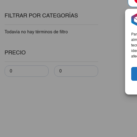
FILTRAR POR CATEGORÍAS
Todavía no hay términos de filtro
Par
alm
tec
ide
PRECIO
afe