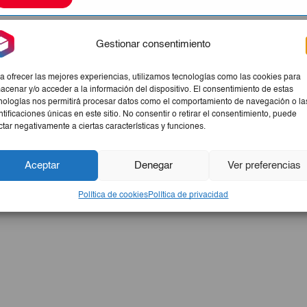
Gestionar consentimiento
a ofrecer las mejores experiencias, utilizamos tecnologías como las cookies para
acenar y/o acceder a la información del dispositivo. El consentimiento de estas
NO SE ENCONTRARON
nologías nos permitirá procesar datos como el comportamiento de navegación o la
ntificaciones únicas en este sitio. No consentir o retirar el consentimiento, puede
ctar negativamente a ciertas características y funciones.
Revise la ortografía o busque nuevamente co
Aceptar
Denegar
Ver preferencias
Volver A La
Tienda
Política de cookies
Política de privacidad