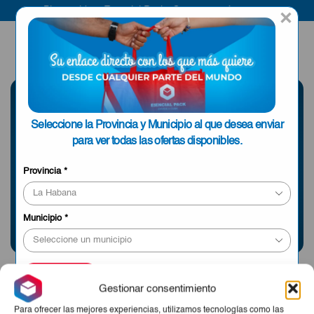
Bienvenido a Esencial Pack
Compra aquí
×
ENVIAR A LA
0
HABANA
SELECCIONE UNA
Seleccione la Provincia y Municipio al que desea enviar
PROVINCIA
para ver todas las ofertas disponibles.
Provincia
*
Información sobre envíos y tiempos de entrega
Municipio
*
APLICAR
Gestionar consentimiento
Para ofrecer las mejores experiencias, utilizamos tecnologías como las