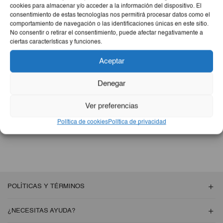
cookies para almacenar y/o acceder a la información del dispositivo. El
consentimiento de estas tecnologías nos permitirá procesar datos como el
comportamiento de navegación o las identificaciones únicas en este sitio.
No consentir o retirar el consentimiento, puede afectar negativamente a
NO SE ENCONTRARON PRODUCTOS
ciertas características y funciones.
Aceptar
Revise la ortografía o busque nuevamente con términos menos
específicos.
Denegar
Volver A La
Ver preferencias
Tienda
Política de cookies
Política de privacidad
POLÍTICAS Y TÉRMINOS
¿NECESITAS AYUDA?