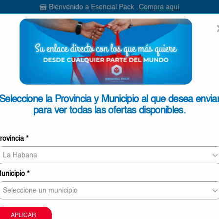
Bienvenido a Esencial Pack
Compra aquí
ENVIAR
SEARCH
INPUT
ONTACTO
Seleccione la Provincia y Municipio al que desea envia
para ver todas las ofertas disponibles.
SELECCIONE
rovincia
*
unicipio
*
Información sobre envíos y tiempos de entrega
APLICAR