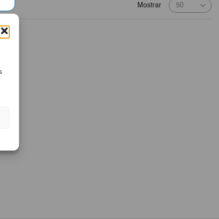
Products
Mostrar
per
page
s