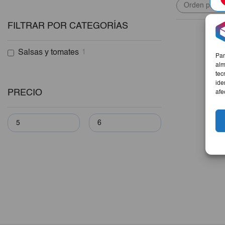
FILTRAR POR CATEGORÍAS
Salsas y tomates
1
Par
alm
tec
ide
PRECIO
afe