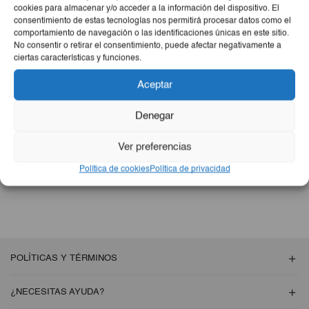
cookies para almacenar y/o acceder a la información del dispositivo. El
consentimiento de estas tecnologías nos permitirá procesar datos como el
comportamiento de navegación o las identificaciones únicas en este sitio.
No consentir o retirar el consentimiento, puede afectar negativamente a
NO SE ENCONTRARON PRODUCTOS
ciertas características y funciones.
Aceptar
Revise la ortografía o busque nuevamente con términos menos
específicos.
Denegar
Volver A La
Ver preferencias
Tienda
Política de cookies
Política de privacidad
POLÍTICAS Y TÉRMINOS
¿NECESITAS AYUDA?