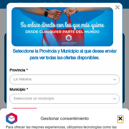
Bienvenido a Esencial Pack
Compra aquí
×
ENVIAR A LA
0
HABANA
SELECCIONE UNA
Seleccione la Provincia y Municipio al que desea enviar
PROVINCIA
para ver todas las ofertas disponibles.
Provincia
*
Información sobre envíos y tiempos de entrega
Municipio
*
APLICAR
Gestionar consentimiento
Para ofrecer las mejores experiencias, utilizamos tecnologías como las