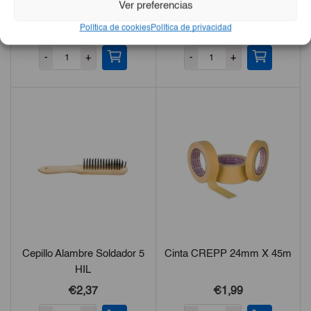
Ver preferencias
Pack
Política de cookies
Política de privacidad
€0,65
€0,70
-
+
-
+
Cepillo Alambre Soldador 5
Cinta CREPP 24mm X 45m
HIL
€2,37
€1,99