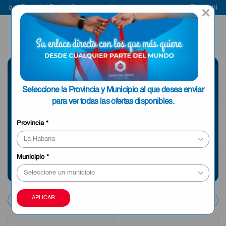
 a Esencial Pack
Compra aquí
Bienvenido a E
×
ENVIAR A LA
0
HABANA
SELECCIONE UNA
Seleccione la Provincia y Municipio al que desea enviar
PROVINCIA
para ver todas las ofertas disponibles.
Provincia
*
Información sobre envíos y tiempos de entrega
Municipio
*
Products
APLICAR
per
page