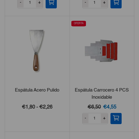
-
+
-
+
OFERTA
Espátula Acero Pulido
Espátula Carrocero 4 PCS
Inoxidable
Rango
El
El
€1,80
-
€2,26
€6,50
€4,55
de
precio
precio
-
+
precios:
original
actual
desde
era:
es:
€1,80
€6,50.
€4,55.