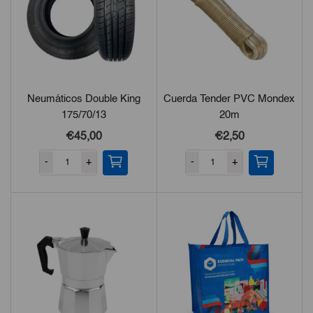
Neumáticos Double King
Cuerda Tender PVC Mondex
175/70/13
20m
€45,00
€2,50
-
+
-
+