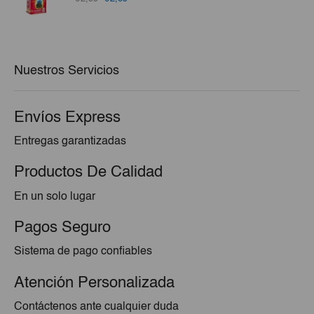
precio
precio
original
actual
era:
es:
€2,99.
€2,69.
Nuestros Servicios
Envíos Express
Entregas garantizadas
Productos De Calidad
En un solo lugar
Pagos Seguro
Sistema de pago confiables
Atención Personalizada
Contáctenos ante cualquier duda