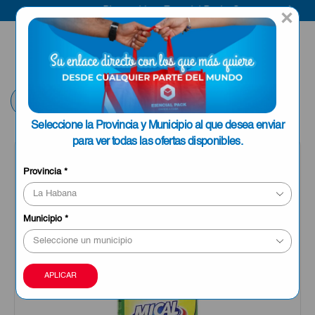
Bienvenido a Esencial Pack
Compra aquí
×
ENVIAR A LA
0
HABANA
Volver
Seleccione la Provincia y Municipio al que desea enviar
para ver todas las ofertas disponibles.
Provincia
*
Municipio
*
APLICAR