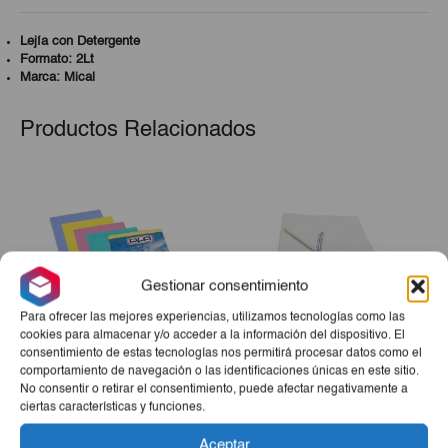
Lejía con Detergente
Formato: 2Lt
Marca: Mical
Productos Relacionados
Gestionar consentimiento
Para ofrecer las mejores experiencias, utilizamos tecnologías como las
cookies para almacenar y/o acceder a la información del dispositivo. El
consentimiento de estas tecnologías nos permitirá procesar datos como el
comportamiento de navegación o las identificaciones únicas en este sitio.
Bayetas Multiusos 6 Ud
Frazada De Piso
No consentir o retirar el consentimiento, puede afectar negativamente a
ciertas características y funciones.
El
El
€1,60
€0,98
€0,78
Aceptar