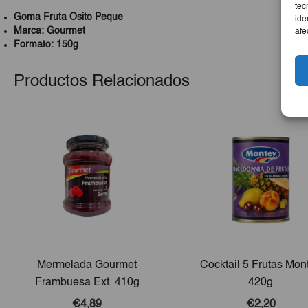
tec
Goma Fruta Osito Peque
ide
Marca: Gourmet
afe
Formato: 150g
Productos Relacionados
Mermelada Gourmet
Cocktail 5 Frutas Mon
Frambuesa Ext. 410g
420g
€4,89
€2,20