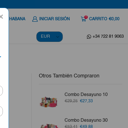
×
0
 A LA HABANA
INICIAR SESIÓN
CARRITO
€0,00
+34 722 81 9063
r
Otros También Compraron
Combo Desayuno 10
a
El
El
€29,25
€27,33
precio
precio
ila,
original
actual
era:
es:
Combo Desayuno 30
€29,25.
€27,33.
vo.
El
El
€53,41
€49,88