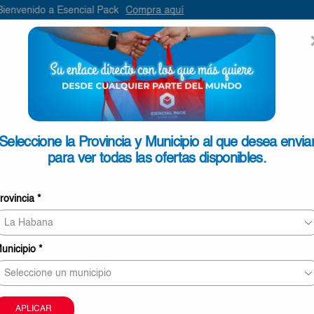
encial Pack
Compra aquí
ENVIAR
SEARCH
INPUT
ONTACTO
Seleccione la Provincia y Municipio al que desea envia
para ver todas las ofertas disponibles.
Gominola Osito Peque 150g
rovincia
*
€1,72
10 personas revisando este producto ahor
unicipio
*
Este producto puede ser entregado en Ciego de Áv
Camagüey y Las Tunas
La imagen sólo tiene carácter meramente orientati
APLICAR