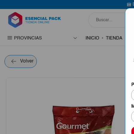
Bienvenido a Es
PROVINCIAS
INICIO
TIENDA
C
Volver
P
M