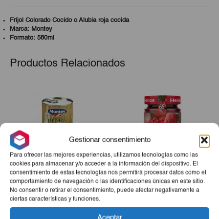
Frijol Colorado Cocido o Alubia roja cocida
Marca: Montey
Formato: 580ml
Productos Relacionados
Gestionar consentimiento
Para ofrecer las mejores experiencias, utilizamos tecnologías como las
cookies para almacenar y/o acceder a la información del dispositivo. El
consentimiento de estas tecnologías nos permitirá procesar datos como el
comportamiento de navegación o las identificaciones únicas en este sitio.
Judías Con Chorizo Y
Mermelada Extra Fresa Y
No consentir o retirar el consentimiento, puede afectar negativamente a
Tocino Montey 420g
Arándano Helios 340g
ciertas características y funciones.
El
El
€2,45
€2,33
€2,85
Aceptar