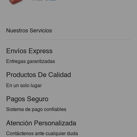
precio
precio
original
actual
era:
es:
€1,20.
€1,05.
Nuestros Servicios
Envíos Express
Entregas garantizadas
Productos De Calidad
En un solo lugar
Pagos Seguro
Sistema de pago confiables
Atención Personalizada
Contáctenos ante cualquier duda