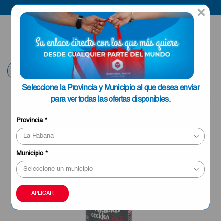
Bienvenido a Esencial Pack
Compra aquí
×
ENVIAR A LA
0
HABANA
Volver
Seleccione la Provincia y Municipio al que desea enviar
para ver todas las ofertas disponibles.
Provincia
*
Municipio
*
APLICAR