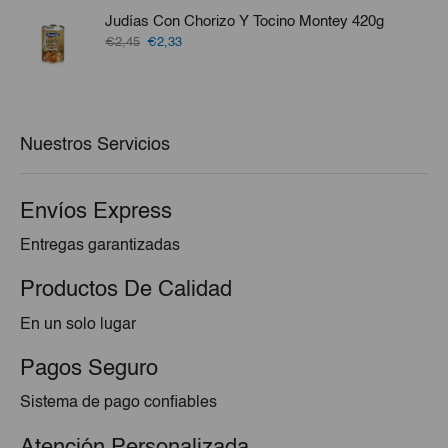
era:
es:
Judías Con Chorizo Y Tocino Montey 420g
€17,94.
€15,95.
El
El
€2,45
€2,33
precio
precio
original
actual
era:
es:
€2,45.
€2,33.
Nuestros Servicios
Envíos Express
Entregas garantizadas
Productos De Calidad
En un solo lugar
Pagos Seguro
Sistema de pago confiables
Atención Personalizada