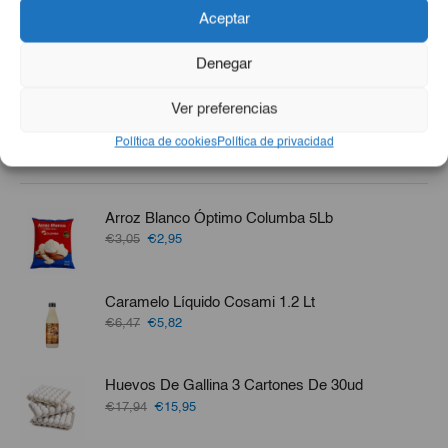
Aceptar
€26,00
€2,85
-
+
-
+
Denegar
Ver preferencias
Política de cookies
Política de privacidad
Otros También Compraron
Arroz Blanco Óptimo Columba 5Lb
El
El
€3,05
€2,95
precio
precio
original
actual
era:
es:
Caramelo Líquido Cosami 1.2 Lt
€3,05.
€2,95.
El
El
€6,47
€5,82
precio
precio
original
actual
era:
es:
Huevos De Gallina 3 Cartones De 30ud
€6,47.
€5,82.
El
El
€17,94
€15,95
precio
precio
original
actual