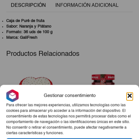
DESCRIPCIÓN
INFORMACIÓN ADICIONAL
Caja de Puré de fruta
Sabor: Naranja y Plátano
Formato: 36 uds de 100 g
Marca: GaliFresh
Productos Relacionados
Gestionar consentimiento
Para ofrecer las mejores experiencias, utilizamos tecnologías como las
cookies para almacenar y/o acceder a la información del dispositivo. El
consentimiento de estas tecnologías nos permitirá procesar datos como el
comportamiento de navegación o las identificaciones únicas en este sitio.
No consentir o retirar el consentimiento, puede afectar negativamente a
Tarta Corazón
Mermelada Extra Fresa Y
ciertas características y funciones.
Arándano Helios 340g