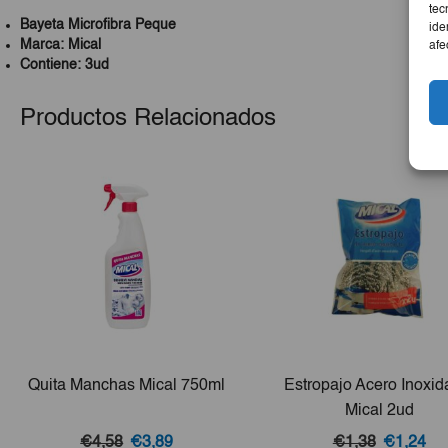
tec
Bayeta Microfibra Peque
ide
Marca: Mical
afe
Contiene: 3ud
Productos Relacionados
Quita Manchas Mical 750ml
Estropajo Acero Inoxid
Mical 2ud
El
El
El
El
€4,58
€3,89
€1,38
€1,24