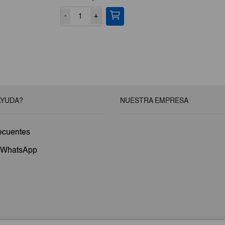
cio
-
+
ual
,24.
AYUDA?
NUESTRA EMPRESA
ecuentes
a WhatsApp