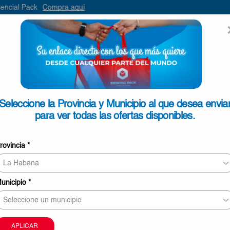
a aquí
ENVIAR
SEARCH
INPUT
ONTACTO
Seleccione la Provincia y Municipio al que desea envia
para ver todas las ofertas disponibles.
Bayeta Microfibra Peque 3ud
rovincia
*
€1,79
8 personas revisando este producto ahora
unicipio
*
Este producto puede ser entregado en Ciego de Áv
Camagüey y Las Tunas
La imagen sólo tiene carácter meramente orientati
APLICAR