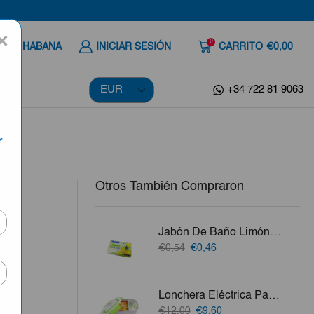
×
0
 A LA HABANA
INICIAR SESIÓN
CARRITO
€0,00
+34 722 81 9063
r
Otros También Compraron
Jabón De Baño Limón Doxa 125g
El
El
€0,54
€0,46
precio
precio
ila,
original
actual
era:
es:
Lonchera Eléctrica Para Calentar Alimento
€0,54.
€0,46.
vo.
El
El
€12,00
€9,60