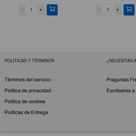
precio
precio
precio
pre
-
+
-
+
original
actual
original
act
era:
es:
era:
es:
€4,58.
€3,89.
€1,38.
€1
POLÍTICAS Y TÉRMINOS
¿NECESITAS 
Términos del servicio
Preguntas Fr
Política de privacidad
Escríbanos 
Política de cookies
Políticas de Entrega