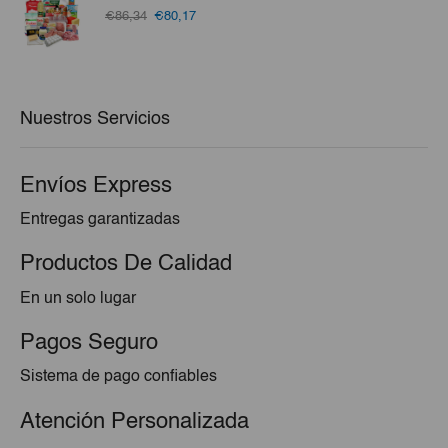
€3,07.
€2,76.
El
El
€86,34
€80,17
precio
precio
original
actual
era:
es:
€86,34.
€80,17.
Nuestros Servicios
Envíos Express
Entregas garantizadas
Productos De Calidad
En un solo lugar
Pagos Seguro
Sistema de pago confiables
Atención Personalizada