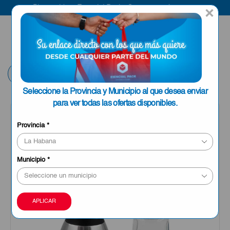
Bienvenido a Esencial Pack
Compra aquí
×
ENVIAR A LA
0
HABANA
Volver
Seleccione la Provincia y Municipio al que desea enviar
para ver todas las ofertas disponibles.
Provincia
*
Municipio
*
APLICAR