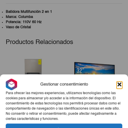
Batidora Multifunción 2 en 1
Marca: Columba
Potencia: 110V 60 Hz
Vaso de Cristal
Productos Relacionados
Gestionar consentimiento
Para ofrecer las mejores experiencias, utilizamos tecnologías como las
cookies para almacenar y/o acceder a la información del dispositivo. El
consentimiento de estas tecnologías nos permitirá procesar datos como el
comportamiento de navegación o las identificaciones únicas en este sitio.
Refrigerador Milexus ML-
Televisor Smart TV Milexus
No consentir o retirar el consentimiento, puede afectar negativamente a
RF-WD-16CUFT
De 32″
ciertas características y funciones.
€920,00
€245,00